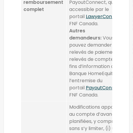
remboursement
PayoutConnect, qui est
complet
accessible par le
portail
LawyerConnect
de
FNF Canada. ​
Autres
demandeurs:
Vous
pouvez demander
relevés de paiement et
relevés de compte aux
fins d’information de
Banque HomeEquity par
l’entremise du
portail
PayoutConnect
de
FNF Canada.
Modifications apportées
au compte d’avances
planifiées, y compris, mais
sans s’y limiter, (i) une