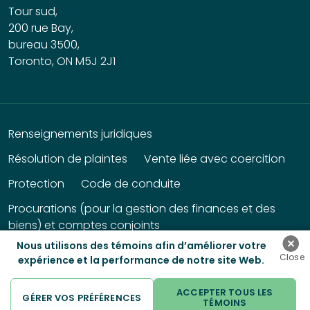
Tour sud,
200 rue Bay,
bureau 3500,
Toronto, ON M5J 2J1
Renseignements juridiques
Résolution de plaintes
Vente liée avec coercition
Protection
Code de conduite
Procurations (pour la gestion des finances et des
biens) et comptes conjoints
Nous utilisons des témoins afin d’améliorer votre
© 2026 Banque HomeEquity. | Tous droits réservés.
expérience et la performance de notre site Web.
ACCEPTER TOUS LES
GÉRER VOS PRÉFÉRENCES
TÉMOINS