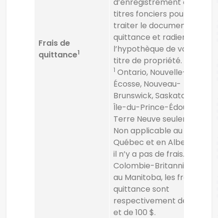
d’enregistrement des
titres fonciers pour
traiter le document de
quittance et radier
Frais de
l’hypothèque de votre
1
quittance
titre de propriété.
1
Ontario, Nouvelle-
Écosse, Nouveau-
Brunswick, Saskatchewan,
Île-du-Prince-Édouard et
Terre Neuve seulement.
Non applicable au
Québec et en Alberta, où
il n’y a pas de frais. En
Colombie-Britannique et
au Manitoba, les frais de
quittance sont
respectivement de 75 $
et de 100 $.