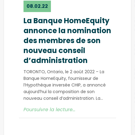
08.02.22
La Banque HomeEquity
annonce la nomination
des membres de son
nouveau conseil
d’administration
TORONTO, Ontario, le 2 août 2022 – La
Banque HomeEquity, fournisseur de
l’Hypothèque inversée CHIP, a annoncé
aujourd’hui la composition de son
nouveau conseil d’administration. La
formation du nouveau conseil, qui
Poursuivre la lecture…
compte huit