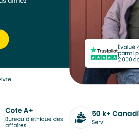
us aimez
Évalué 
parmi p
2 000 
ivre
Cote A+
50 k+ Canad
Bureau d’éthique des
Servi
affaires