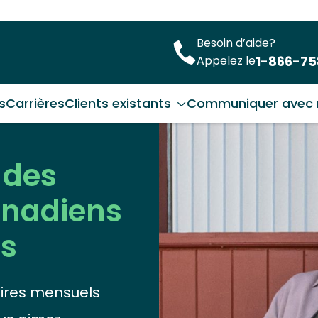
Besoin d’aide?
1-866-7
Appelez le
s
Carrières
Clients existants
Communiquer avec 
 des
canadiens
us
ires mensuels