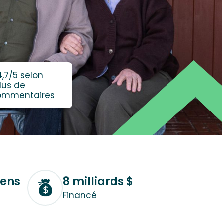
4,7/5 selon
lus de
commentaires
iens
8 milliards $
Financé