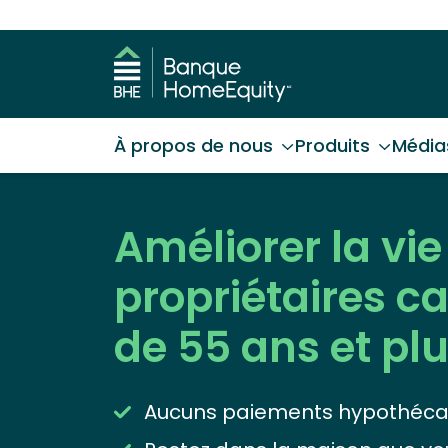
À propos de nous
Produits
Média
Améliorer la vie
propriétaires 
de 55 ans et pl
Aucuns paiements hypothéca