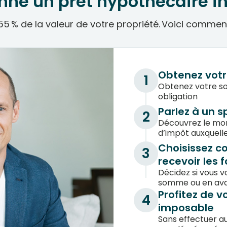
ne un prêt hypothécaire 
5 % de la valeur de votre propriété. Voici comme
Obtenez votr
1
Obtenez votre so
obligation
Parlez à un s
2
Découvrez le mo
d’impôt auxquelle
Choisissez c
3
recevoir les 
Décidez si vous v
somme ou en avan
Profitez de 
4
imposable
Sans effectuer a