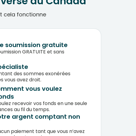
inversé au Canada
nt cela fonctionne
e soumission gratuite
umission GRATUITE et sans
pécialiste
ntant des sommes exonérées
s vous avez droit.
omment vous voulez
fonds
oulez recevoir vos fonds en une seule
ces au fil du temps.
votre argent comptant non
ucun paiement tant que vous n’avez