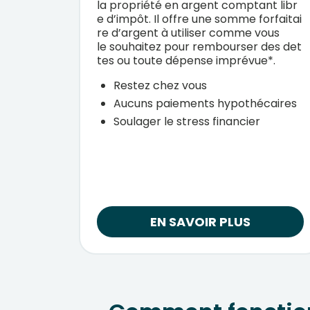
la
propriété
en
argent
comptant
libr
e
d’impôt
.
Il
offre
une
somme
forfaitai
re
d’argent
à
utiliser
comme
vous
le
souhaitez
pour
rembourser
des
det
tes
ou
toute
dépense
imprévue*
.
Restez chez vous
Aucuns paiements hypothécaires
Soulager le stress financier
EN SAVOIR PLUS