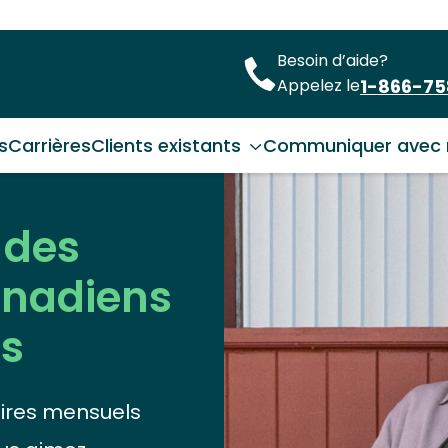
Besoin d’aide?
1-866-7
Appelez le
s
Carrières
Clients existants
Communiquer avec 
 des
canadiens
us
ires mensuels