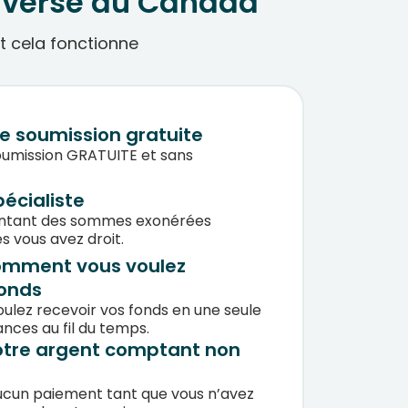
inversé au Canada
nt cela fonctionne
e soumission gratuite
umission GRATUITE et sans
pécialiste
ntant des sommes exonérées
s vous avez droit.
omment vous voulez
fonds
oulez recevoir vos fonds en une seule
ces au fil du temps.
votre argent comptant non
ucun paiement tant que vous n’avez