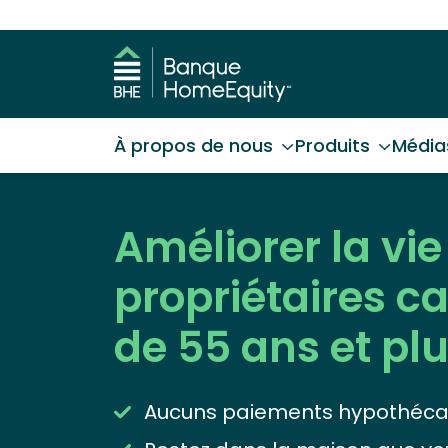
À propos de nous
Produits
Média
Améliorer la vie
propriétaires 
de 55 ans et pl
Aucuns paiements hypothéca