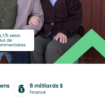
4,7/5 selon
lus de
commentaires
iens
8 milliards $
Financé