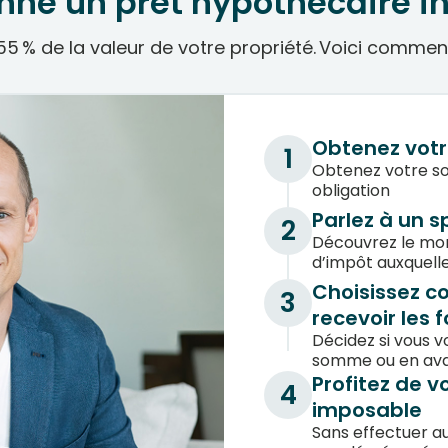
ne un prêt hypothécaire 
5 % de la valeur de votre propriété. Voici comme
Obtenez votr
1
Obtenez votre so
obligation
Parlez à un s
2
Découvrez le mo
d’impôt auxquelle
Choisissez c
3
recevoir les 
Décidez si vous v
somme ou en avan
Profitez de 
4
imposable
Sans effectuer a