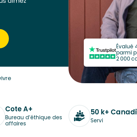
us aimez
Évalué 
parmi p
2 000 
ivre
Cote A+
50 k+ Canad
Bureau d’éthique des
Servi
affaires