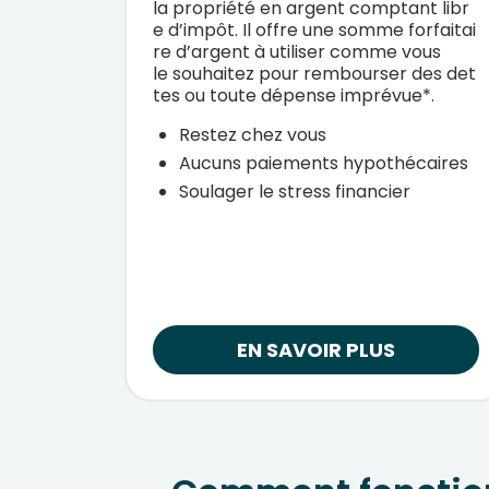
la
propriété
en
argent
comptant
libr
e
d’impôt
.
Il
offre
une
somme
forfaitai
re
d’argent
à
utiliser
comme
vous
le
souhaitez
pour
rembourser
des
det
tes
ou
toute
dépense
imprévue*
.
Restez chez vous
Aucuns paiements hypothécaires
Soulager le stress financier
EN SAVOIR PLUS