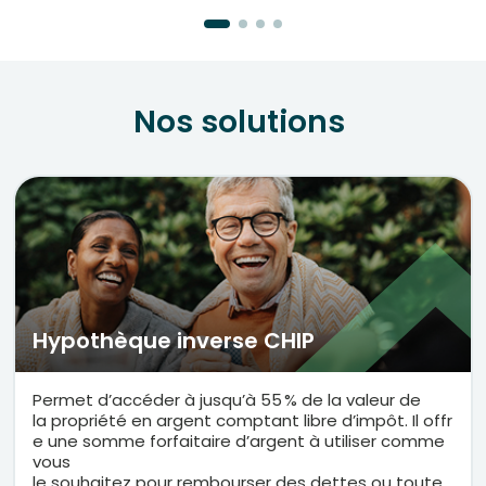
Nos solutions
Hypothèque inverse CHIP 
Permet
d’accéder
à
jusqu’à
55 % de la
valeur
de
la
propriété
en
argent
comptant
libre
d’impôt
.
Il
offr
e
une
somme
forfaitaire
d’argent
à
utiliser
comme
vous
le
souhaitez
pour
rembourser
des
dettes
ou
toute