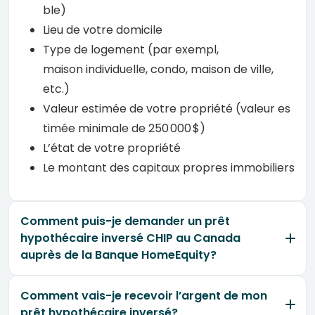
ble)
Lieu de
votre
domicile
Type de
logement
(par
exempl
,
maison
individuelle
,
condo
, maison de
ville
,
etc.)
Valeur
estimée
de
votre
propriété
(
valeur
es
timée
minimale
de 250 000 $)
L’état
de
votre
propriété
Le
montant
des
capitaux
propres
immobiliers
Comment puis-je demander un prêt
hypothécaire inversé CHIP au Canada
auprès de la Banque HomeEquity?
Comment vais-je recevoir l’argent de mon
prêt hypothécaire inversé?